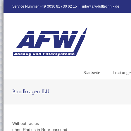
Skip
Service Nummer +49 (0)36 81 / 30 62 15
|
info@afw-lufttechnik.de
to
content
Startseite
Leistung
Bundkragen ILU
Without radius
ohne Radius in Rohr passend