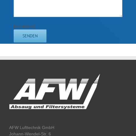
[recaptcha]
AFW Lufttechnik GmbH
Johann-Wendel-Str. 6