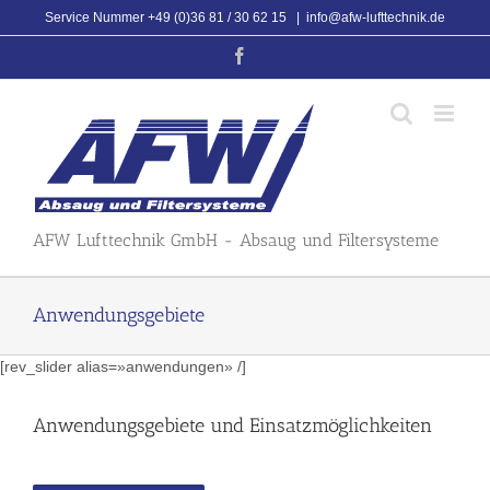
Skip
Service Nummer +49 (0)36 81 / 30 62 15
|
info@afw-lufttechnik.de
to
Facebook
content
AFW Lufttechnik GmbH - Absaug und Filtersysteme
Anwendungsgebiete
[rev_slider alias=»anwendungen» /]
Anwendungsgebiete und Einsatzmöglichkeiten