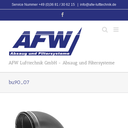
Skip
Service Nummer +49 (0)36 81 / 30 62 15
|
info@afw-lufttechnik.de
to
Facebook
content
AFW Lufttechnik GmbH - Absaug und Filtersysteme
bu90_07