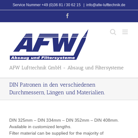
Skip
Service Nummer +49 (0)36 81 / 30 62 15
|
info@afw-lufttechnik.de
to
Facebook
content
AFW Lufttechnik GmbH - Absaug und Filtersysteme
DIN Patronen in den verschiedenen
Durchmessern, Längen und Materialien.
DIN 325mm – DIN 334mm – DIN 352mm – DIN 408mm.
Available in customized lengths.
Filter material can be supplied for the majority of