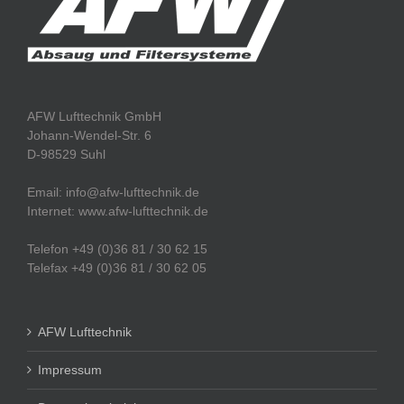
AFW Lufttechnik GmbH
Johann-Wendel-Str. 6
D-98529 Suhl
Email: info@afw-lufttechnik.de
Internet: www.afw-lufttechnik.de
Telefon +49 (0)36 81 / 30 62 15
Telefax +49 (0)36 81 / 30 62 05
AFW Lufttechnik
Impressum