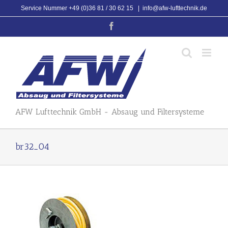
Skip
Service Nummer +49 (0)36 81 / 30 62 15
|
info@afw-lufttechnik.de
to
Facebook
content
AFW Lufttechnik GmbH - Absaug und Filtersysteme
br32_04