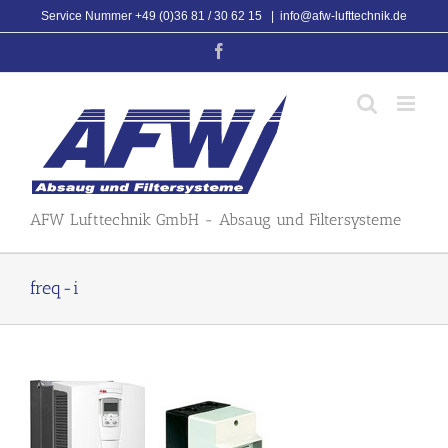
Skip
Service Nummer +49 (0)36 81 / 30 62 15
|
info@afw-lufttechnik.de
to
Facebook
content
AFW Lufttechnik GmbH - Absaug und Filtersysteme
freq-i