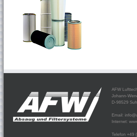
AFW Lufttec
Johann-Wende
D-98529 Suh
Email: info@a
Internet: www
Telefon +49 