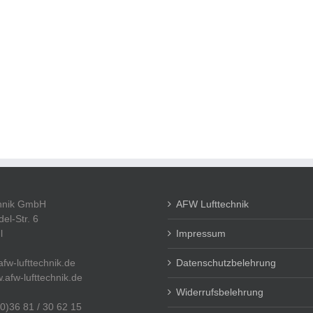
hnik GmbH
AFW Lufttechnik
l-Str. 6
l
Impressum
fw-lufttechnik.de
Datenschutzbelehrung
.afw-lufttechnik.de
Widerrufsbelehrung
(0)36 81 / 30 62 15